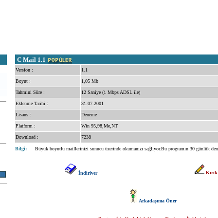
C Mail 1.1
Version :
1.1
Boyut :
1,05 Mb
Tahmini Süre :
12 Saniye (1 Mbps ADSL ile)
Eklenme Tarihi :
31.07.2001
Lisans :
Deneme
Platform :
Win 95,98,Me,NT
Download :
7238
Bilgi:
Büyük boyutlu maillerinizi sunucu üzerinde okumanızı sağlıyor.Bu programın 30 günlük de
Kırık
İndiriver
Arkadaşıma Öner