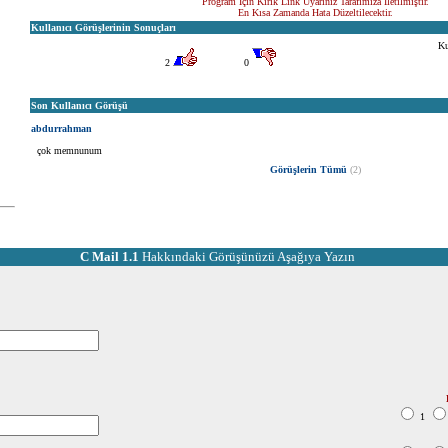
Program İçin Kırık Link Uyarınız Tarafımıza İletilmiştir.
En Kısa Zamanda Hata Düzeltilecektir.
Kullanıcı Görüşlerinin Sonuçları
Ku
2
0
Son Kullanıcı Görüşü
abdurrahman
çok memnunum
Görüşlerin Tümü
(2)
C Mail 1.1
Hakkındaki Görüşünüzü Aşağıya Yazın
1