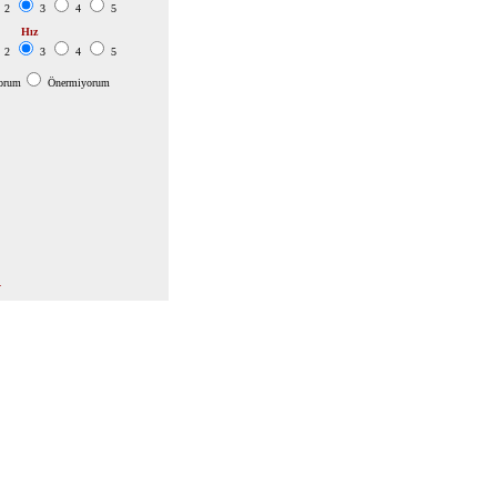
2
3
4
5
Hız
2
3
4
5
orum
Önermiyorum
.