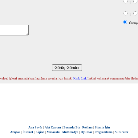
1
1
Öneriy
nload işlemi sırasında karşılaştığınız sorunlar için üstteki
Kırık Link
linkini kullanarak sorununuzu bize iletin
Ana Sayfa
|
Alet Çantası
|
Basında Biz
|
Reklam
|
Siteniz İçin
Araçlar
|
İnternet
|
Kişisel
|
Masaüstü
|
Multimedya
|
Oyunlar
|
Programlama
|
Sürücüler