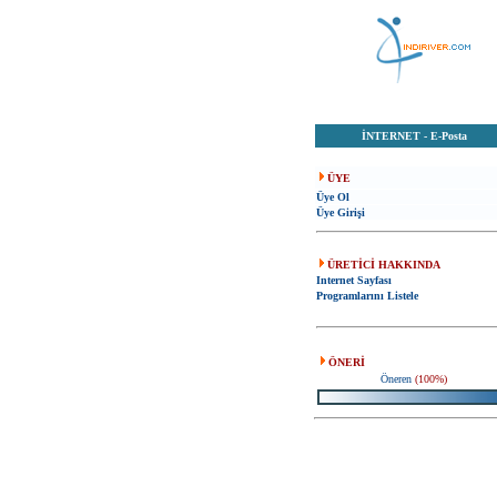
İNTERNET
-
E-Posta
ÜYE
Üye Ol
Üye Girişi
ÜRETİCİ HAKKINDA
Internet Sayfası
Programlarını Listele
ÖNERİ
Öneren
(100%)