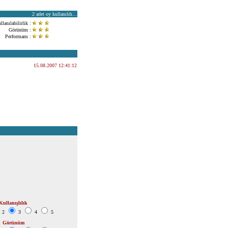
2
adet oy kullanıldı...
llanılabilirlik :
Görünüm :
Performans :
15.08.2007 12:41:12
Kullanışlılık
2
3
4
5
Görünüm