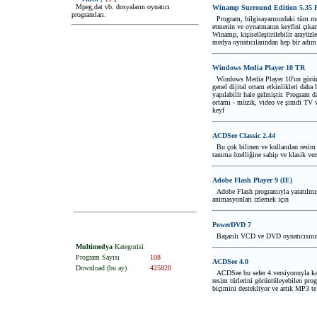
Mpeg,dat vb. dosyaların oynatıcı
Winamp Surround Edition 5.35 F
programları.
Program, bilgisayarınızdaki tüm me
etmenin ve oynatmanın keyfini çıka
Winamp, kişiselleştirilebilir arayüzl
medya oynatıcılarından hep bir adım 
Windows Media Player 10 TR
Windows Media Player 10'un görün
genel dijital ortam etkinlikleri daha 
yapılabilir hale gelmiştir. Program da
ortamı - müzik, video ve şimdi TV v
keyf
ACDSee Classic 2.44
Bu çok bilinen ve kullanılan resim g
tanıma özelliğine sahip ve klasik ve
Adobe Flash Player 9 (IE)
Adobe Flash programıyla yaratılmış 
animasyonları izlemek için
PowerDVD 7
Başarılı VCD ve DVD oynatıcısını
Multimedya
Kategorisi
Program Sayısı
108
ACDSee 4.0
Download (bu ay)
425828
ACDSee bu sefer 4.versiyonuyla k
resim türlerini görüntüleyebilen pr
biçimini destekliyor ve artık MP3 te