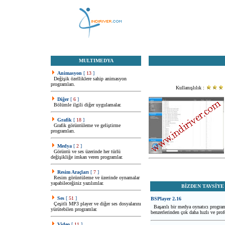
MULTIMEDYA
Animasyon
[
13
]
Değişik özelliklere sahip animasyon
programları.
Kullanışlılık :
Diğer
[
6
]
Bölümle ilgili diğer uygulamalar.
Grafik
[
18
]
Grafik görüntüleme ve geliştirme
programları.
Medya
[
2
]
Görüntü ve ses üzerinde her türlü
değişikliğe imkan veren programlar.
Resim Araçları
[
7
]
Resim görüntüleme ve üzerinde oynamalar
yapabileceğiniz yazılımlar.
BİZDEN TAVSİYE
Ses
[
51
]
BSPlayer 2.16
Çeşitli MP3 player ve diğer ses dosyalarını
Başarılı bir medya oynatıcı program
yürütebilen programlar.
benzerlerinden çok daha hızlı ve prof
Video
[
11
]