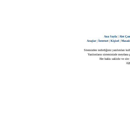
Ana Sayfa
|
Alet Çan
Araçlar
|
İnternet
|
Kişisel
|
Masaü
Sitemizden indirdiğiniz yazılımları kul
Yazılımların sisteminizde meydana ge
Her hakkı saklıdır ve site
©2