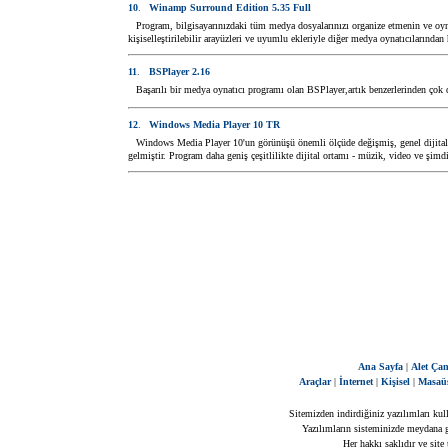
10
.
Winamp Surround Edition 5.35 Full
Program, bilgisayarınızdaki tüm medya dosyalarınızı organize etmenin ve o
kişiselleştirilebilir arayüzleri ve uyumlu ekleriyle diğer medya oynatıcılarından 
11
.
BSPlayer 2.16
Başarılı bir medya oynatıcı programı olan BSPlayer,artık benzerlerinden çok d
12
.
Windows Media Player 10 TR
Windows Media Player 10'un görünüşü önemli ölçüde değişmiş, genel dijital or
gelmiştir. Program daha geniş çeşitlilikte dijital ortamı - müzik, video ve şim
Ana Sayfa
|
Alet Çan
Araçlar
|
İnternet
|
Kişisel
|
Masaü
Sitemizden indirdiğiniz yazılımları kul
Yazılımların sisteminizde meydana ge
Her hakkı saklıdır ve site