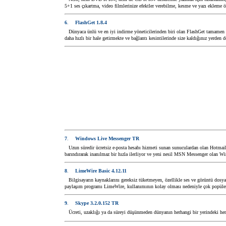
5+1 ses çıkartma, video filmlerinize efektler verebilme, kesme ve yazı ekleme 
6
.
FlashGet 1.8.4
Dünyaca ünlü ve en iyi indirme yöneticilerinden biri olan FlashGet tamamen ü
daha hızlı bir hale getirmekte ve bağlantı kesintilerinde size kaldığınız yerde
7
.
Windows Live Messenger TR
Uzun süredir ücretsiz e-posta hesabı hizmeti sunan sunuculardan olan Hotmail
barındırarak inanılmaz bir hızla ilerliyor ve yeni nesil MSN Messenger olan W
8
.
LimeWire Basic 4.12.11
Bilgisayarın kaynaklarını gereksiz tüketmeyen, özellikle ses ve görüntü dosya
paylaşım programı LimeWire, kullanımının kolay olması nedeniyle çok popüler
9
.
Skype 3.2.0.152 TR
Ücreti, uzaklığı ya da süreyi düşünmeden dünyanın herhangi bir yerindeki her