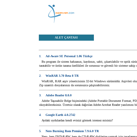
ALET ÇANTASI
1
.
Ad-Aware SE Personal 1.06 Türkçe
Bu program ile sistem hafızanızı, kaydınızı, sabit, çıkartılabilir ve optik sürü
taratabilir ve üstün tarama özellikleri ile sorunsuz ve güvenli bir sisteme sahip o
2
.
WinRAR 3.70 Beta 8 TR
WinRAR, RAR arşiv yöneticisinin 32-bit Windows sürümüdür. Arşivleri oluştu
Zip uzantılı dosyalarınızı da sorunsuzca çalıştırabilirsiniz.
3
.
Adobe Reader 8.0.0
Adobe Taşınabilir Belge biçimindeki (Adobe Portable Document Format, PDF) 
okuyabileceksiniz. Ücretsiz olarak dağıtılan Adobe Acrobat Reader yazılımını bi
4
.
Google Earth 4.0.2742
Aydaki uydulardan kendi evinizi görmek istemez misiniz?
5
.
Nero Burning Rom Premium 7.9.6.0 TR
Nero, hem DVD-R-RW, hem de CD-R-RW disklerine yazmak için tasarlanmış es