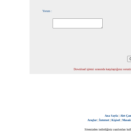
Yorum :
Download işlemi sırasında karşılaştığınız sorunla
Ana Sayfa
|
Alet Çan
Araçlar
|
İnternet
|
Kişisel
|
Masaü
Sitemizden indirdiğiniz yazılımları kul