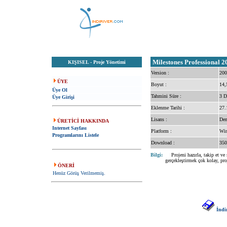
Milestones Professional 2
KIŞISEL
-
Proje Yönetimi
Version :
200
ÜYE
Boyut :
14,
Üye Ol
Tahmini Süre :
3 D
Üye Girişi
Eklenme Tarihi :
27.
Lisans :
De
ÜRETİCİ HAKKINDA
Internet Sayfası
Platform :
Win
Programlarını Listele
Download :
350
Bilgi:
Projeni hazırla, takip et ve s
gerçekleştirmek çok kolay, pr
ÖNERİ
Henüz Görüş Verilmemiş.
İndi