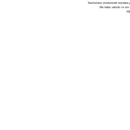
Yazılımların sisteminizde meydana ge
Her hakkı saklıdır ve site
©2