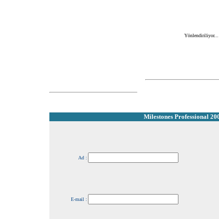
Yönlendiriliyor...
Milestones Professional 20
Ad :
E-mail :