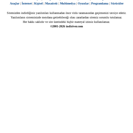
Araçlar
|
İnternet
|
Kişisel
|
Masaüstü
|
Multimedya
|
Oyunlar
|
Programlama
|
Sürücüler
Sitemizden indirdiğiniz yazılımları kullanmadan önce virüs taramasından geçirmenizi tavsiye ederiz.
Yazılımların sisteminizde meydana getirebileceği olası zararlardan sitemiz sorumlu tutulamaz.
Her hakkı saklıdır ve site üzerindeki hiçbir materyal izinsiz kullanılamaz.
©2001-2026 indiriver.com