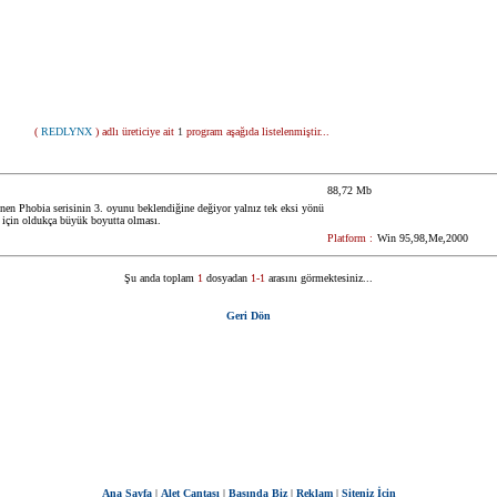
(
REDLYNX
) adlı üreticiye ait
1
program aşağıda listelenmiştir...
88,72 Mb
en Phobia serisinin 3. oyunu beklendiğine değiyor yalnız tek eksi yönü
 için oldukça büyük boyutta olması.
Platform :
Win 95,98,Me,2000
Şu anda toplam
1
dosyadan
1-1
arasını görmektesiniz...
Geri Dön
Ana Sayfa
|
Alet Çantası
|
Basında Biz
|
Reklam
|
Siteniz İçin