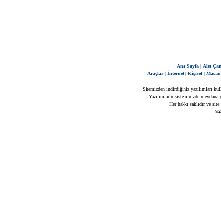
Ana Sayfa
|
Alet Çan
Araçlar
|
İnternet
|
Kişisel
|
Masaü
Sitemizden indirdiğiniz yazılımları kul
Yazılımların sisteminizde meydana ge
Her hakkı saklıdır ve site
©2