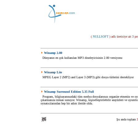
(
NULLSOFT
) adlı üreticiye ait
3
pro
Winamp 2.80
Dünyanın en çok kullanılan MP3 dineleyicisinin 2.80 versiyonu
Winamp Lite
MPEG Layer 2 (MP2) and Layer 3 (MP3) gibi dosya türlerini destekliyor
Winamp Surround Edition 5.35 Full
Program, bilgisayarınızdaki tüm medya dosyalarınızı organize etmenin ve oy
çıkarmanıza imkan sunuyor. Winamp, kişiselleştirilebilir arayüzleri ve uyumlu
oynatıcılarından hep bir adım ileride oldu.
Şu anda toplam