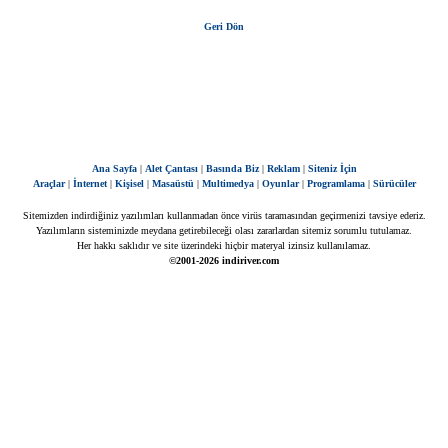
Geri Dön
Ana Sayfa
|
Alet Çantası
|
Basında Biz
|
Reklam
|
Siteniz İçin
Araçlar
|
İnternet
|
Kişisel
|
Masaüstü
|
Multimedya
|
Oyunlar
|
Programlama
|
Sürücüler
Sitemizden indirdiğiniz yazılımları kullanmadan önce virüs taramasından geçirmenizi tavsiye ederiz.
Yazılımların sisteminizde meydana getirebileceği olası zararlardan sitemiz sorumlu tutulamaz.
Her hakkı saklıdır ve site üzerindeki hiçbir materyal izinsiz kullanılamaz.
©2001-2026 indiriver.com