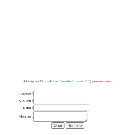
Arkadaşıma (
Microsoft Font Properties Extension 2.0
) programını öner.
Gönderen :
Alıcı İsmi :
E-mail :
Mesajınız :