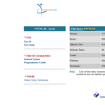
Checkers
OYUNLAR
-
Çocuk
Version :
1.3
ÜYE
Boyut :
920
Üye Ol
Tahmini Süre :
6 S
Üye Girişi
Eklenme Tarihi :
28.
Lisans :
Ücr
ÜRETİCİ HAKKINDA
Internet Sayfası
Platform :
Win
Programlarını Listele
Download :
470
Bilgi:
Çok sevilen dama oyununu bu 
oyunda bu kez son hamleyi ge
ÖNERİ
Henüz Görüş Verilmemiş.
İndi