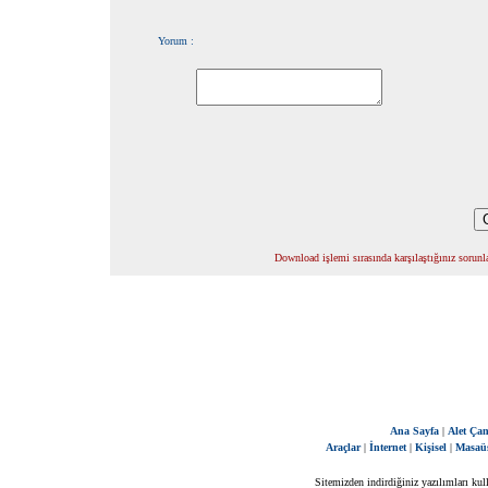
Yorum :
Download işlemi sırasında karşılaştığınız sorunla
Ana Sayfa
|
Alet Çan
Araçlar
|
İnternet
|
Kişisel
|
Masaü
Sitemizden indirdiğiniz yazılımları kul