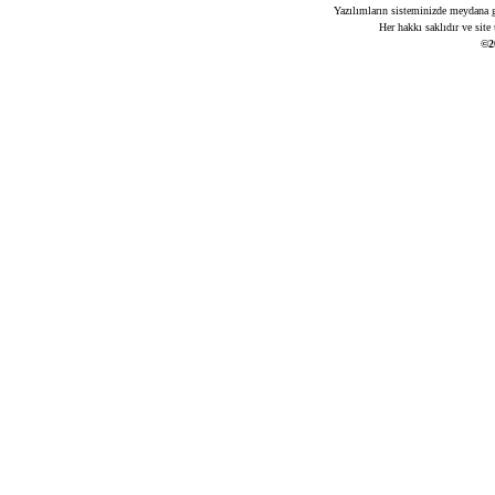
Yazılımların sisteminizde meydana ge
Her hakkı saklıdır ve site
©2