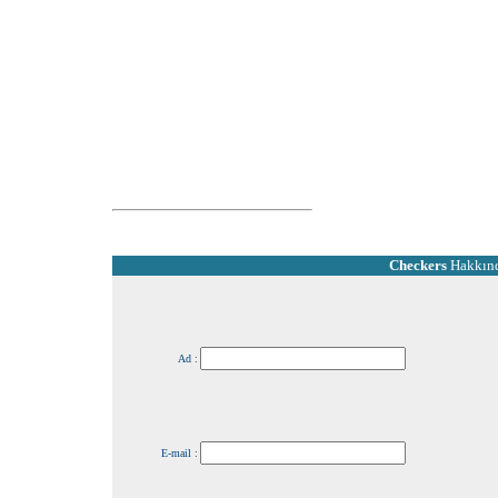
Checkers
Hakkınd
Ad :
E-mail :