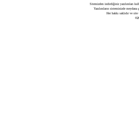
Sitemizden indirdiğiniz yazılımları kul
Yazılımların sisteminizde meydana ge
Her hakkı saklıdır ve site
©2