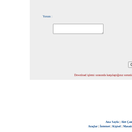
Yorum :
Download işlemi sırasında karşılaştığınız sorunla
Ana Sayfa
|
Alet Çan
Araçlar
|
İnternet
|
Kişisel
|
Masaü