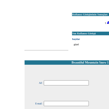
Kullanıcı Görüşlerinin Sonuçları
1
Son Kullanıcı Görüşü
haydar
güzel
Beautiful Mountain Snow 1
Ad :
E-mail :