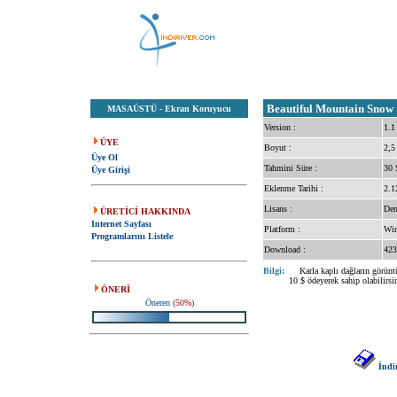
Beautiful Mountain Snow 
MASAÜSTÜ
-
Ekran Koruyucu
Version :
1.1
ÜYE
Boyut :
2,5
Üye Ol
Tahmini Süre :
30 
Üye Girişi
Eklenme Tarihi :
2.1
Lisans :
De
ÜRETİCİ HAKKINDA
Internet Sayfası
Platform :
Win
Programlarını Listele
Download :
423
Bilgi:
Karla kaplı dağların görüntü
10 $ ödeyerek sahip olabilirsi
ÖNERİ
Öneren
(50%)
İndi