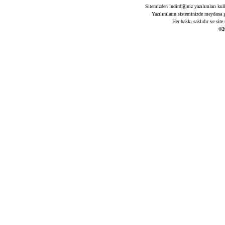
Sitemizden indirdiğiniz yazılımları kul
Yazılımların sisteminizde meydana ge
Her hakkı saklıdır ve site
©2