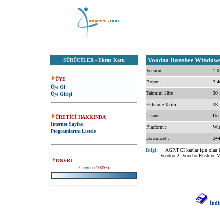
Voodoo Banshee Windows 9
SÜRÜCÜLER
-
Ekran Kartı
Version :
1.0
ÜYE
Boyut :
2,4
Üye Ol
Tahmini Süre :
30 
Üye Girişi
Eklenme Tarihi :
28.
Lisans :
Ücr
ÜRETİCİ HAKKINDA
Internet Sayfası
Platform :
Win
Programlarını Listele
Download :
244
Bilgi:
AGP/PCI kartlar için olan bu 
Voodoo 2, Voodoo Rush ve Vood
ÖNERİ
Öneren
(100%)
İndi