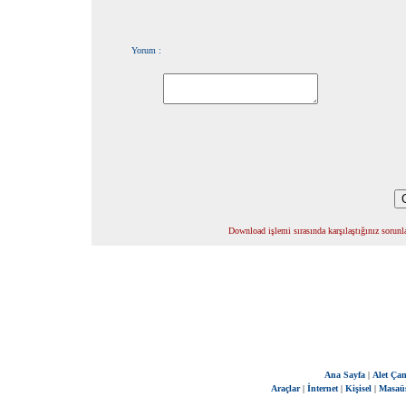
Yorum :
Download işlemi sırasında karşılaştığınız sorunla
Ana Sayfa
|
Alet Çan
Araçlar
|
İnternet
|
Kişisel
|
Masaü