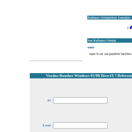
Kullanıcı Görüşlerinin Sonuçları
3
Son Kullanıcı Görüşü
umut
süper bi sey yaa gerçekten bayıldım 
Voodoo Banshee Windows 95/98 DirectX 7 Reference
Ad :
E-mail :