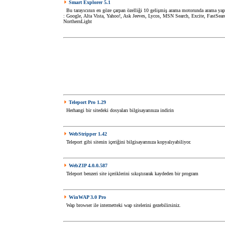
Smart Explorer 5.1
Bu tarayıcının en göze çarpan özelliği 10 gelişmiş arama motorunda arama yap
: Google, Alta Vista, Yahoo!, Ask Jeeves, Lycos, MSN Search, Excite, FastSea
NorthernLight
Teleport Pro 1.29
Herhangi bir sitedeki dosyaları bilgisayarınıza indirin
WebStripper 1.42
Teleport gibi sitenin içeriğini bilgisayarınıza kopyalıyabiliyor.
WebZIP 4.0.0.587
Teleport benzeri site içeriklerini sıkıştırarak kaydeden bir program
WinWAP 3.0 Pro
Wap browser ile internetteki wap sitelerini gezebilirsiniz.