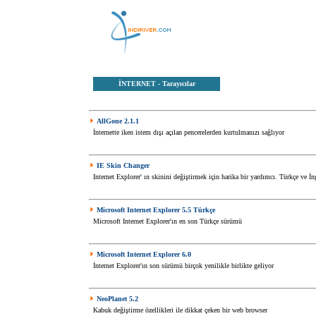
İNTERNET
- Tarayıcılar
AllGone 2.1.1
İnternette iken istem dışı açılan pencerelerden kurtulmanızı sağlıyor
IE Skin Changer
Internet Explorer' ın skinini değiştirmek için harika bir yardımcı. Türkçe ve İng
Microsoft Internet Explorer 5.5 Türkçe
Microsoft Internet Explorer'ın en son Türkçe sürümü
Microsoft Internet Explorer 6.0
İnternet Explorer'ın son sürümü birçok yenilikle birlikte geliyor
NeoPlanet 5.2
Kabuk değiştirme özellikleri ile dikkat çeken bir web browser