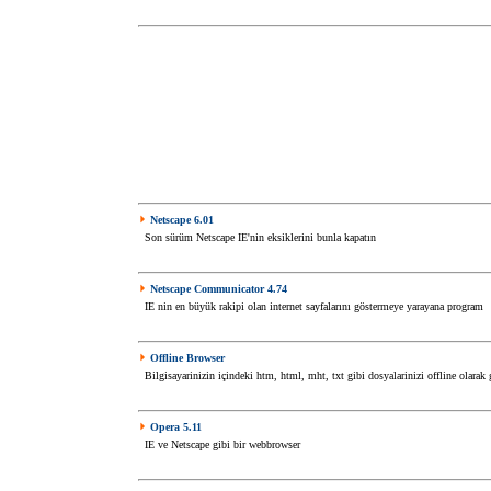
Netscape 6.01
Son sürüm Netscape IE'nin eksiklerini bunla kapatın
Netscape Communicator 4.74
IE nin en büyük rakipi olan internet sayfalarını göstermeye yarayana program
Offline Browser
Bilgisayarinizin içindeki htm, html, mht, txt gibi dosyalarinizi offline olarak g
Opera 5.11
IE ve Netscape gibi bir webbrowser