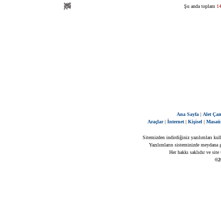
Şu anda toplam
1
Ana Sayfa
|
Alet Çan
Araçlar
|
İnternet
|
Kişisel
|
Masaü
Sitemizden indirdiğiniz yazılımları kul
Yazılımların sisteminizde meydana ge
Her hakkı saklıdır ve site
©2