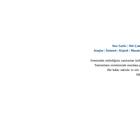
Ana Sayfa
|
Alet Çan
Araçlar
|
İnternet
|
Kişisel
|
Masaü
Sitemizden indirdiğiniz yazılımları kul
Yazılımların sisteminizde meydana ge
Her hakkı saklıdır ve site
©2