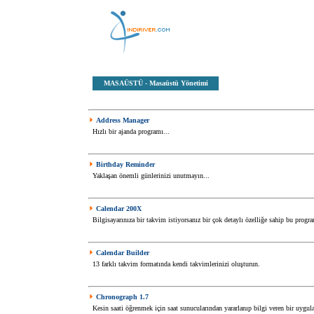
MASAÜSTÜ
- Masaüstü Yönetimi
Address Manager
Hızlı bir ajanda programı...
Birthday Reminder
Yaklaşan önemli günlerinizi unutmayın...
Calendar 200X
Bilgisayarınıza bir takvim istiyorsanız bir çok detaylı özelliğe sahip bu progra
Calendar Builder
13 farklı takvim formatında kendi takvimlerinizi oluşturun.
Chronograph 1.7
Kesin saati öğrenmek için saat sunucularından yararlanıp bilgi veren bir uygu