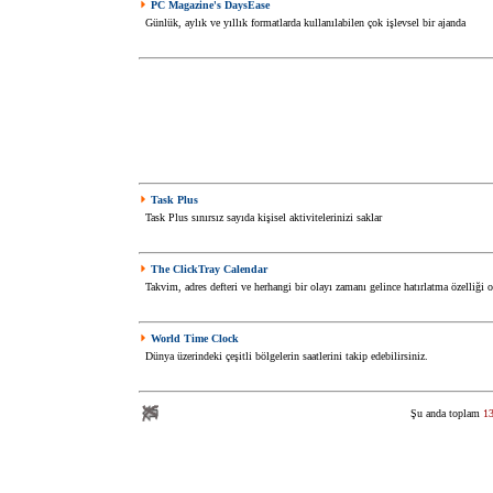
PC Magazine's DaysEase
Günlük, aylık ve yıllık formatlarda kullanılabilen çok işlevsel bir ajanda
Task Plus
Task Plus sınırsız sayıda kişisel aktivitelerinizi saklar
The ClickTray Calendar
Takvim, adres defteri ve herhangi bir olayı zamanı gelince hatırlatma özelliği 
World Time Clock
Dünya üzerindeki çeşitli bölgelerin saatlerini takip edebilirsiniz.
Şu anda toplam
1