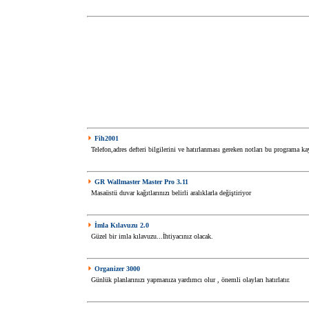
Fih2001
Telefon,adres defteri bilgilerini ve hatırlanması gereken notları bu programa k
GR Wallmaster Master Pro 3.11
Masaüstü duvar kağıtlarınızı belirli aralıklarla değiştiriyor
İmla Kılavuzu 2.0
Güzel bir imla kılavuzu...İhtiyacınız olacak.
Organizer 3000
Günlük planlarınızı yapmanıza yardımcı olur , önemli olayları hatırlatır.