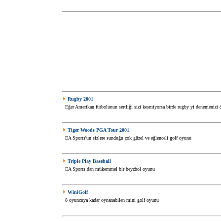
Rugby 2001
Eğer Amerikan futbolunun sertliği sizi kesmiyorsa birde rugby yi denemenizi ö
Tiger Woods PGA Tour 2001
EA Sports'un sizlere sunduğu çok güzel ve eğlenceli golf oyunu
Triple Play Baseball
EA Sports dan mükemmel bir beyzbol oyunu
WiniGolf
8 oyuncuya kadar oynanabilen mini golf oyunu