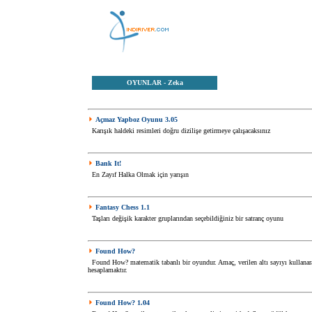
OYUNLAR
- Zeka
Açmaz Yapboz Oyunu 3.05
Karışık haldeki resimleri doğru dizilişe getirmeye çalışacaksınız
Bank It!
En Zayıf Halka Olmak için yarışın
Fantasy Chess 1.1
Taşları değişik karakter gruplarından seçebildiğiniz bir satranç oyunu
Found How?
Found How? matematik tabanlı bir oyundur. Amaç, verilen altı sayıyı kullanara
hesaplamaktır.
Found How? 1.04