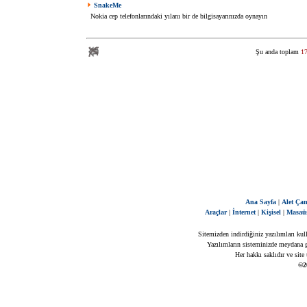
SnakeMe
Nokia cep telefonlarındaki yılanı bir de bilgisayarınızda oynayın
Şu anda toplam
1
Ana Sayfa
|
Alet Çan
Araçlar
|
İnternet
|
Kişisel
|
Masaü
Sitemizden indirdiğiniz yazılımları kul
Yazılımların sisteminizde meydana ge
Her hakkı saklıdır ve site
©2