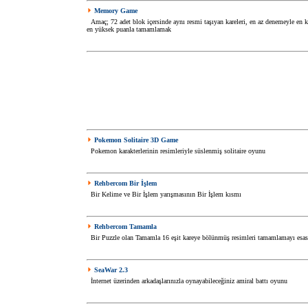
Memory Game
Amaç; 72 adet blok içersinde aynı resmi taşıyan kareleri, en az denemeyle en 
en yüksek puanla tamamlamak
Pokemon Solitaire 3D Game
Pokemon karakterlerinin resimleriyle süslenmiş solitaire oyunu
Rehbercom Bir İşlem
Bir Kelime ve Bir İşlem yarışmasının Bir İşlem kısmı
Rehbercom Tamamla
Bir Puzzle olan Tamamla 16 eşit kareye bölünmüş resimleri tamamlamayı esas
SeaWar 2.3
İnternet üzerinden arkadaşlarınızla oynayabileceğiniz amiral battı oyunu