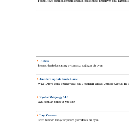
Found How? pratik matematik zekanızı geliştirmeyi hedefleyen ödül kazanmış 
I-Chess
İnternet üzerinden satranç oynamanızı sağlayan bir oyun
Jennifer Capriati Puzzle Game
WTA (Dünya Tenis Federasyonu) nın 1 numaralı seribaşı Jennifer Capriati ile i
Kyodai Mahjongg 14.0
Aynı ikonları bulun ve yok edin
Layt Canavar
Tetris türünde Türkçe hoşunuza gidebilecek bir oyun.