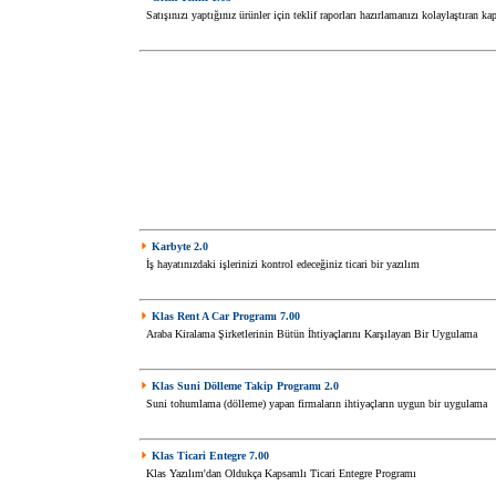
Satışınızı yaptığınız ürünler için teklif raporları hazırlamanızı kolaylaştıran ka
Karbyte 2.0
İş hayatınızdaki işlerinizi kontrol edeceğiniz ticari bir yazılım
Klas Rent A Car Programı 7.00
Araba Kiralama Şirketlerinin Bütün İhtiyaçlarını Karşılayan Bir Uygulama
Klas Suni Dölleme Takip Programı 2.0
Suni tohumlama (dölleme) yapan firmaların ihtiyaçların uygun bir uygulama
Klas Ticari Entegre 7.00
Klas Yazılım'dan Oldukça Kapsamlı Ticari Entegre Programı