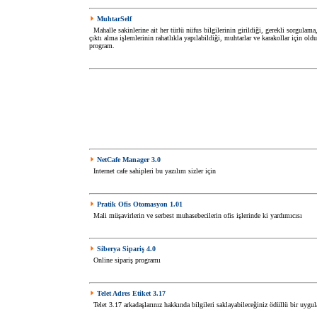
MuhtarSelf
Mahalle sakinlerine ait her türlü nüfus bilgilerinin girildiği, gerekli sorgulama
çıktı alma işlemlerinin rahatlıkla yapılabildiği, muhtarlar ve karakollar için oldu
program.
NetCafe Manager 3.0
Internet cafe sahipleri bu yazılım sizler için
Pratik Ofis Otomasyon 1.01
Mali müşavirlerin ve serbest muhasebecilerin ofis işlerinde ki yardımıcısı
Siberya Sipariş 4.0
Online sipariş programı
Telet Adres Etiket 3.17
Telet 3.17 arkadaşlarınız hakkında bilgileri saklayabileceğiniz ödüllü bir uygu