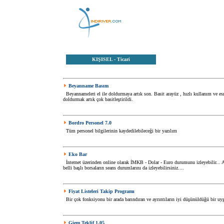
KIŞISEL
- Ticari
Beyanname Basım
Beyannameleri el ile doldurmaya artık son. Basit arayüz , hızlı kullanım ve es
doldurmak artık çok basitleştirildi.
Bordro Personel 7.0
Tüm personel bilgilerinin kaydedilebileceği bir yazılım
Eko Bar
İnternet üzerinden online olarak İMKB - Dolar - Euro durumunu izleyebilir... A
belli başlı borsaların seans durumlarını da izleyebilirsiniz....
Fiyat Listeleri Takip Programı
Bir çok fonksiyonu bir arada barındıran ve ayrıntıların iyi düşünüldüğü bir u
Giem Teklif 1.05