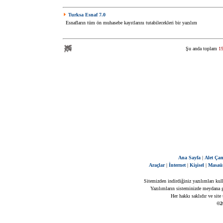
Turksa Esnaf 7.0
Esnafların tüm ön muhasebe kayıtlarını tutabilecekleri bir yazılım
Şu anda toplam
1
Ana Sayfa
|
Alet Çan
Araçlar
|
İnternet
|
Kişisel
|
Masaü
Sitemizden indirdiğiniz yazılımları kul
Yazılımların sisteminizde meydana ge
Her hakkı saklıdır ve site
©2