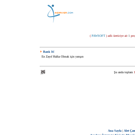
(
PAWSOFT
) adlı üreticiye ait
1
prog
Bank It!
En Zayıf Halka Olmak için yarışın
Şu anda toplam
Ana Sayfa
|
Alet Çan