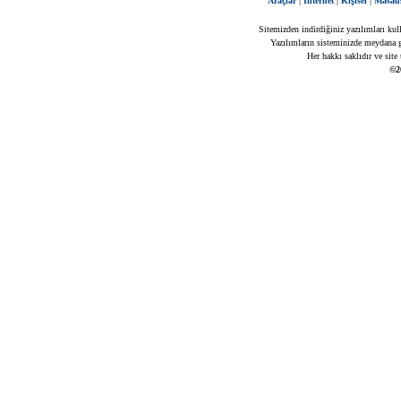
Araçlar
|
İnternet
|
Kişisel
|
Masaü
Sitemizden indirdiğiniz yazılımları kul
Yazılımların sisteminizde meydana ge
Her hakkı saklıdır ve site
©2